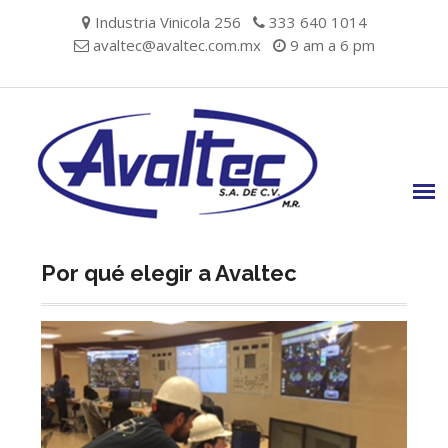
Skip
Industria Vinicola 256
333 640 1014
to
avaltec@avaltec.com.mx
9 am a 6 pm
content
Por qué elegir a Avaltec