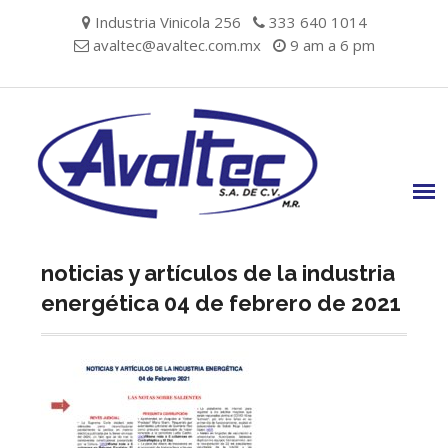
Skip
Industria Vinicola 256
333 640 1014
to
avaltec@avaltec.com.mx
9 am a 6 pm
content
noticias y artículos de la industria
energética 04 de febrero de 2021