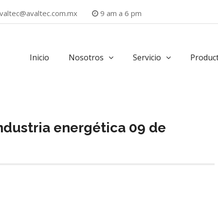
valtec@avaltec.com.mx
9 am a 6 pm
Inicio
Nosotros
Servicio
Produc
 industria energética 09 de