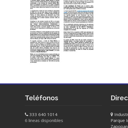
Teléfonos
Dire
333 640 1014
Industr
6 lineas disponibles
Parque In
Zapopan 