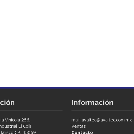
cción
Información
ia Vinicola 256,
mail:
avaltec@avaltec.com.mx
dustrial El Colli
Ventas
Jalisco CP: 45069
Contacto