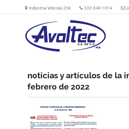
Skip
Industria Vinicola 256
333 640 1014
a
to
content
noticias y artículos de la 
febrero de 2022