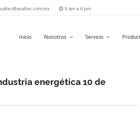
valtec@avaltec.com.mx
9 am a 6 pm
Inicio
Nosotros
Servicio
Produc
industria energética 10 de