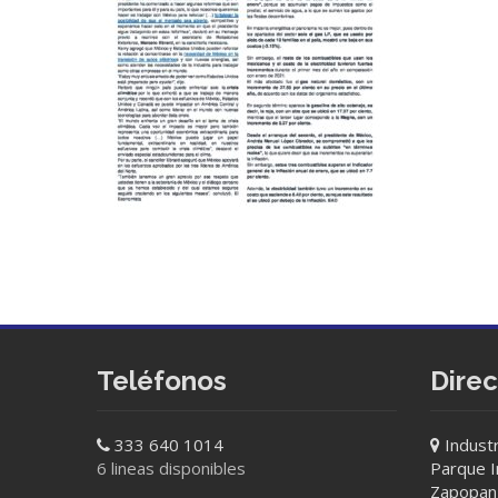
Teléfonos
Dire
333 640 1014
Industr
6 lineas disponibles
Parque In
Zapopan 