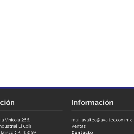
cción
Información
ia Vinicola 256,
mail:
avaltec@avaltec.com.mx
dustrial El Colli
Ventas
Jalisco CP: 45069
Contacto