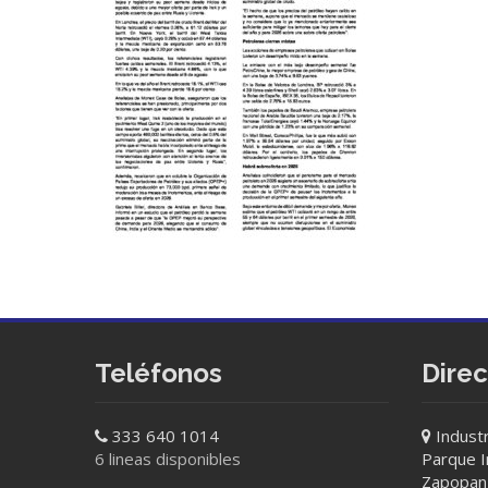
Teléfonos
Dire
333 640 1014
Industr
6 lineas disponibles
Parque In
Zapopan 