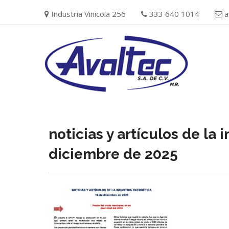
Skip
Industria Vinicola 256
333 640 1014
a
to
content
noticias y artículos de la 
diciembre de 2025