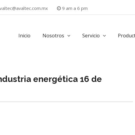
valtec@avaltec.com.mx
9 am a 6 pm
Inicio
Nosotros
Servicio
Produc
industria energética 16 de