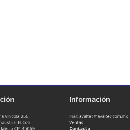
cción
Información
ia Vinicola 256,
mail:
avaltec@avaltec.com.mx
dustrial El Colli
Ventas
Jalisco CP: 45069
Contacto