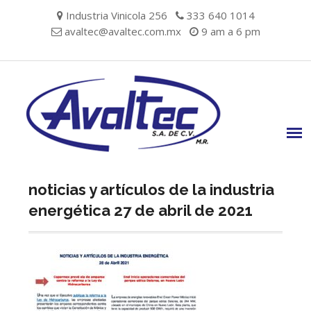
Skip
Industria Vinicola 256
333 640 1014
to
avaltec@avaltec.com.mx
9 am a 6 pm
content
noticias y artículos de la industria
energética 27 de abril de 2021