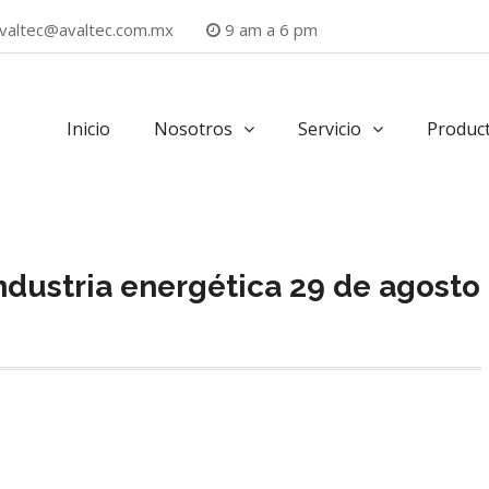
valtec@avaltec.com.mx
9 am a 6 pm
Inicio
Nosotros
Servicio
Produc
 industria energética 29 de agosto