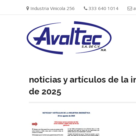
Skip
Industria Vinicola 256
333 640 1014
a
to
content
noticias y artículos de la
de 2025