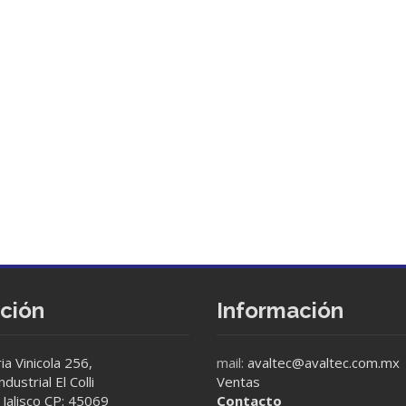
cción
Información
ia Vinicola 256,
mail:
avaltec@avaltec.com.mx
dustrial El Colli
Ventas
Jalisco CP: 45069
Contacto