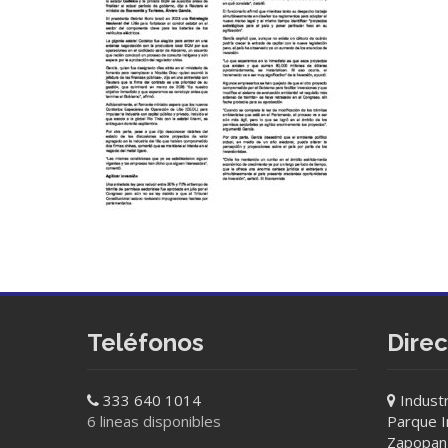
Teléfonos
Dire
333 640 1014
Industr
6 lineas disponibles
Parque In
Zapopan 