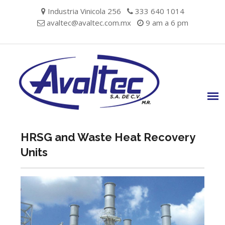
Skip
Industria Vinicola 256
333 640 1014
to
avaltec@avaltec.com.mx
9 am a 6 pm
content
HRSG and Waste Heat Recovery
Units