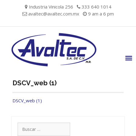
Skip
Industria Vinicola 256
333 640 1014
to
avaltec@avaltec.com.mx
9 am a 6 pm
content
DSCV_web (1)
DSCV_web (1)
Buscar: