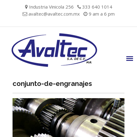
Skip
Industria Vinicola 256
333 640 1014
to
avaltec@avaltec.com.mx
9 am a 6 pm
content
conjunto-de-engranajes