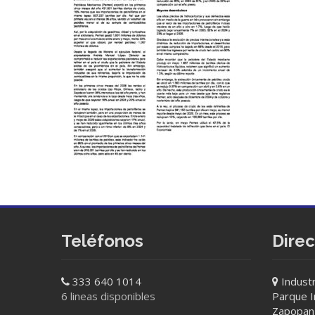
Teléfonos
Dire
333 640 1014
Industr
6 lineas disponibles
Parque In
Zapopan 