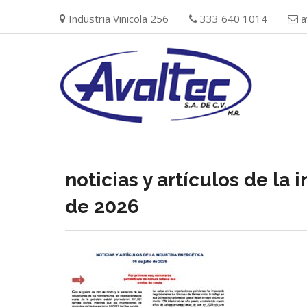
Skip
Industria Vinicola 256
333 640 1014
a
to
content
noticias y artículos de la 
de 2026