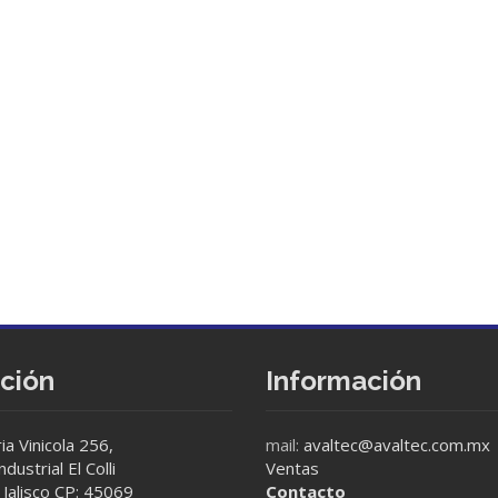
cción
Información
ia Vinicola 256,
mail:
avaltec@avaltec.com.mx
dustrial El Colli
Ventas
Jalisco CP: 45069
Contacto