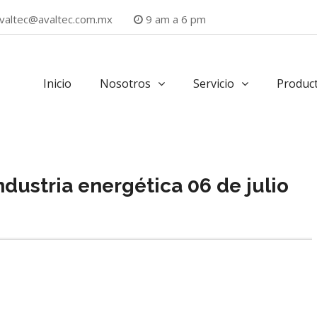
valtec@avaltec.com.mx
9 am a 6 pm
Inicio
Nosotros
Servicio
Produc
industria energética 06 de julio