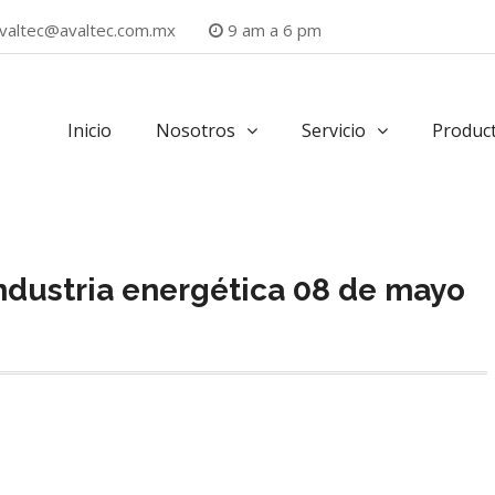
valtec@avaltec.com.mx
9 am a 6 pm
Inicio
Nosotros
Servicio
Produc
 industria energética 08 de mayo