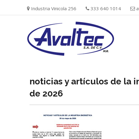
Skip
Industria Vinicola 256
333 640 1014
a
to
content
noticias y artículos de la
de 2026