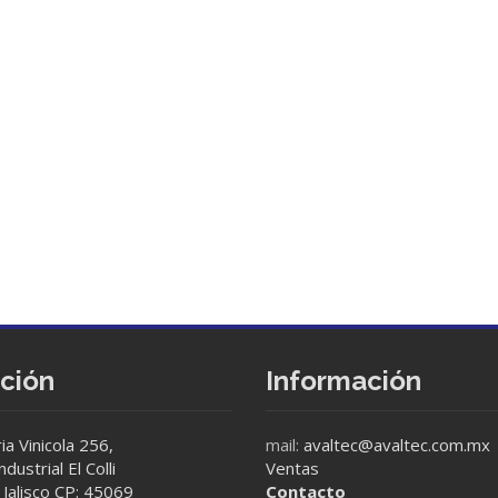
cción
Información
ia Vinicola 256,
mail:
avaltec@avaltec.com.mx
dustrial El Colli
Ventas
Jalisco CP: 45069
Contacto