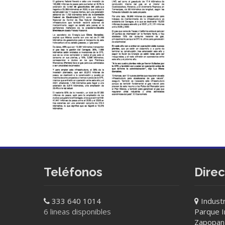
Teléfonos
Dire
333 640 1014
Industr
6 lineas disponibles
Parque In
Zapopan 